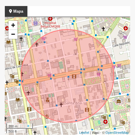
Mapa
+
−
200 m
500 ft
Leaflet
| Wasi - ©
OpenStreetMap