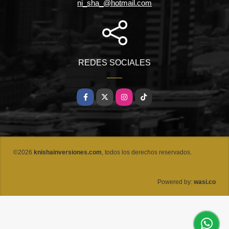
ni_sha_@hotmail.com
REDES SOCIALES
Facebook
X
Instagram
TikTok
©2026
knishainversiones.com
, todos los derechos reservados.
wasi.co
Powered by: