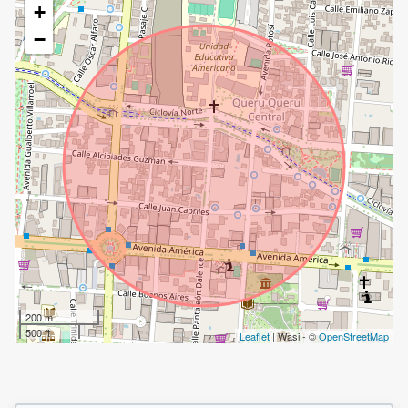
+
−
200 m
500 ft
Leaflet
| Wasi - ©
OpenStreetMap