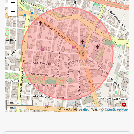
+
−
200 m
500 ft
Leaflet
| Wasi - ©
OpenStreetMap