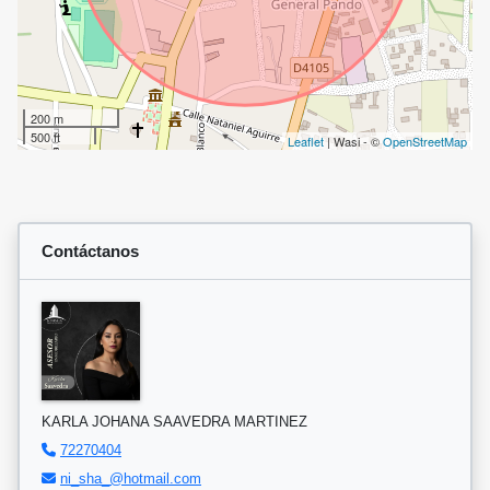
200 m
500 ft
Leaflet
| Wasi - ©
OpenStreetMap
Contáctanos
KARLA JOHANA SAAVEDRA MARTINEZ
72270404
ni_sha_@hotmail.com