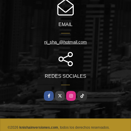
EMAIL
ni_sha_@hotmail.com
REDES SOCIALES
Facebook
X
Instagram
TikTok
©2026
knishainversiones.com
, todos los derechos reservados.