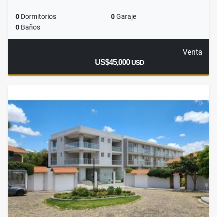
0
Dormitorios
0
Garaje
0
Baños
Venta
US$45,000
USD