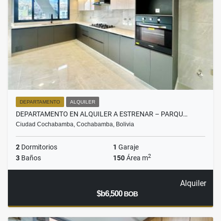
DEPARTAMENTO
ALQUILER
DEPARTAMENTO EN ALQUILER A ESTRENAR – PARQU…
Ciudad Cochabamba, Cochabamba, Bolivia
2
Dormitorios
1
Garaje
2
3
Baños
150
Área m
Alquiler
$b6,500
BOB