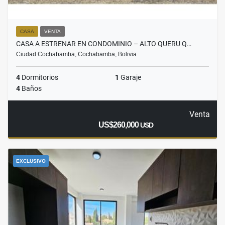
CASA
VENTA
CASA A ESTRENAR EN CONDOMINIO – ALTO QUERU Q…
Ciudad Cochabamba, Cochabamba, Bolivia
4
Dormitorios
1
Garaje
4
Baños
Venta
US$260,000
USD
EXCLUSIVO