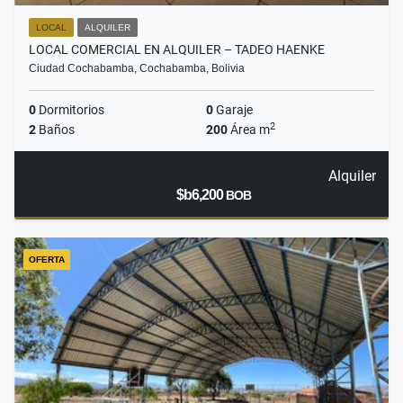
LOCAL
ALQUILER
LOCAL COMERCIAL EN ALQUILER – TADEO HAENKE
Ciudad Cochabamba, Cochabamba, Bolivia
0
Dormitorios
0
Garaje
2
2
Baños
200
Área m
Alquiler
$b6,200
BOB
OFERTA