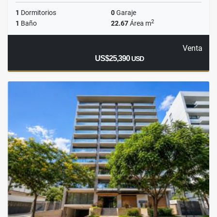
1
Dormitorios
0
Garaje
2
1
Baño
22.67
Área m
Venta
US$25,390
USD