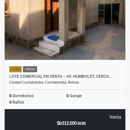
LOTE
VENTA
LOTE COMERCIAL EN VENTA – AV. HUMBOLDT, CERCA…
Ciudad Cochabamba, Cochabamba, Bolivia
0
Dormitorios
0
Garaje
0
Baños
Venta
$b312,000
BOB