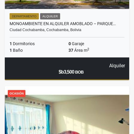
DEPARTAMENTO
ALQUILER
MONOAMBIENTE EN ALQUILER AMOBLADO – PARQUE…
Ciudad Cochabamba, Cochabamba, Bolivia
1
Dormitorios
0
Garaje
2
1
Baño
37
Área m
Alquiler
$b3,500
BOB
OCASIÓN