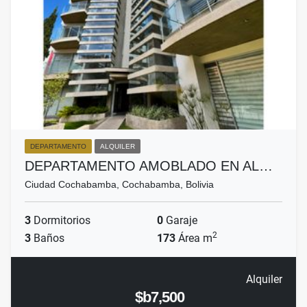
DEPARTAMENTO
ALQUILER
DEPARTAMENTO AMOBLADO EN AL…
Ciudad Cochabamba, Cochabamba, Bolivia
3
Dormitorios
0
Garaje
2
3
Baños
173
Área m
Alquiler
$b7,500