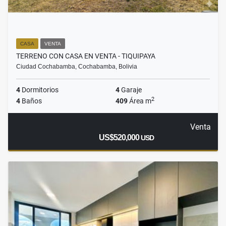
CASA
VENTA
TERRENO CON CASA EN VENTA - TIQUIPAYA
Ciudad Cochabamba, Cochabamba, Bolivia
4
Dormitorios
4
Garaje
2
4
Baños
409
Área m
Venta
US$520,000
USD