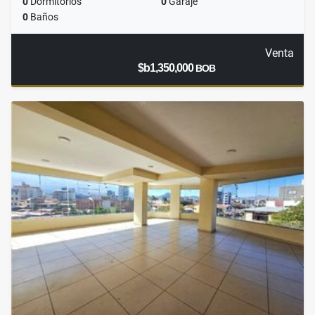
0
Dormitorios
0
Garaje
0
Baños
Venta
$b1,350,000
BOB