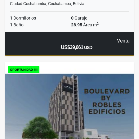
Ciudad Cochabamba, Cochabamba, Bolivia
1
Dormitorios
0
Garaje
2
1
Baño
28.95
Área m
Venta
US$39,661
USD
OPORTUNIDAD !!!!