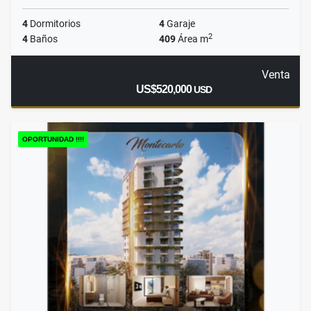
4
Dormitorios
4
Garaje
2
4
Baños
409
Área m
Venta
US$520,000
USD
OPORTUNIDAD !!!!