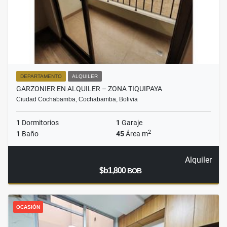
DEPARTAMENTO
ALQUILER
GARZONIER EN ALQUILER – ZONA TIQUIPAYA
Ciudad Cochabamba, Cochabamba, Bolivia
1
Dormitorios
1
Garaje
2
1
Baño
45
Área m
Alquiler
$b1,800
BOB
OCASIÓN