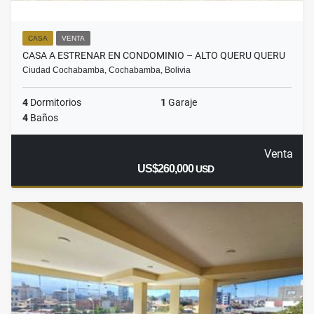
CASA
VENTA
CASA A ESTRENAR EN CONDOMINIO – ALTO QUERU QUERU
Ciudad Cochabamba, Cochabamba, Bolivia
4
Dormitorios
1
Garaje
4
Baños
Venta
US$260,000
USD