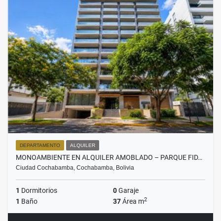
DEPARTAMENTO
ALQUILER
MONOAMBIENTE EN ALQUILER AMOBLADO – PARQUE FID…
Ciudad Cochabamba, Cochabamba, Bolivia
1
Dormitorios
0
Garaje
2
1
Baño
37
Área m