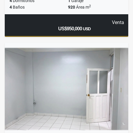
4
Dormitorios
1
Garaje
2
4
Baños
920
Área m
Venta
US$950,000
USD