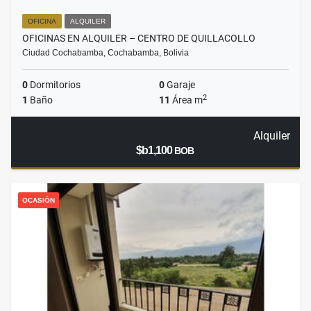
OFICINA
ALQUILER
OFICINAS EN ALQUILER – CENTRO DE QUILLACOLLO
Ciudad Cochabamba, Cochabamba, Bolivia
0
Dormitorios
0
Garaje
2
1
Baño
11
Área m
Alquiler
$b1,100
BOB
OCASIÓN