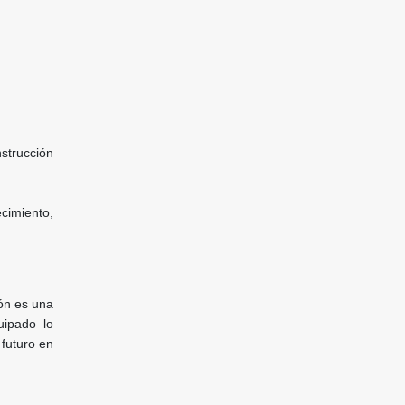
strucción
cimiento,
zón es una
uipado lo
 futuro en