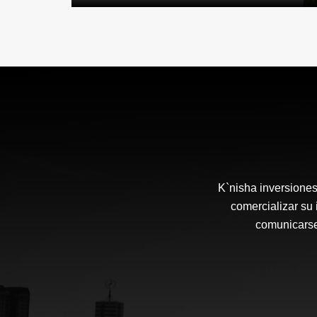
K`nisha inversione
comercializar su
comunicarse