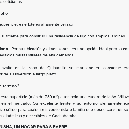
s cotidianas.
rollo
perficie, este lote es altamente versátil:
suficiente para construir una residencia de lujo con amplios jardines.
iario:
Por su ubicación y dimensiones, es una opción ideal para la con
dificios multifamiliares de alta demanda.
svalía en la zona de Quintanilla se mantiene en constante cre
r de su inversión a largo plazo.
e terreno?
 esta superficie (más de 780 m²) a tan solo una cuadra de la Av. Villa
 en el mercado. Su excelente frente y su entorno plenamente eq
ivo sólido para cualquier inversionista o familia que desee construir su
ás dinámicas y accesibles de Cochabamba.
NISHA, UN HOGAR PARA SIEMPRE