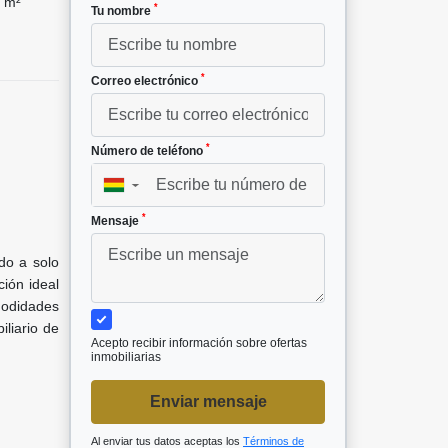
 m²
*
Tu nombre
*
Correo electrónico
*
Número de teléfono
▼
*
Mensaje
do a solo
ción ideal
modidades
liario de
Acepto recibir información sobre ofertas
inmobiliarias
Enviar mensaje
Al enviar tus datos aceptas los
Términos de