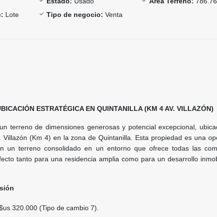
Estado:
Usado
Área Terreno:
786.76
:
Lote
Tipo de negocio:
Venta
UBICACIÓN ESTRATÉGICA EN QUINTANILLA (KM 4 AV. VILLAZÓN)
un terreno de dimensiones generosas y potencial excepcional, ubica
 Villazón (Km 4) en la zona de Quintanilla. Esta propiedad es una op
n un terreno consolidado en un entorno que ofrece todas las co
fecto tanto para una residencia amplia como para un desarrollo inmobi
rsión
$us 320.000 (Tipo de cambio 7).