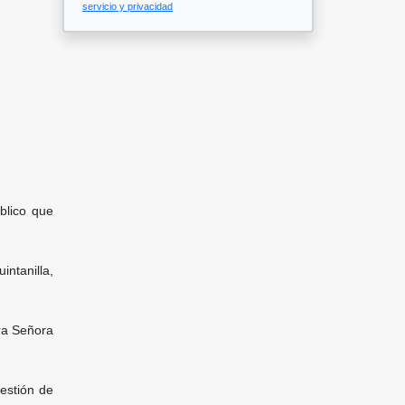
servicio y privacidad
blico que
ntanilla,
tra Señora
gestión de