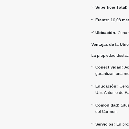
Superficie Total:
Frente:
16,08 metr
Ubicación:
Zona Q
Ventajas de la Ubi
La propiedad destaca
Conectividad:
Acc
garantizan una mov
Educación:
Cerca
U.E. Antonio de Pa
Comodidad:
Situa
del Carmen.
Servicios:
En prox