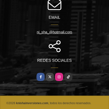
EMAIL
ni_sha_@hotmail.com
REDES SOCIALES
Facebook
X
Instagram
TikTok
©2026
knishainversiones.com
, todos los derechos reservados.