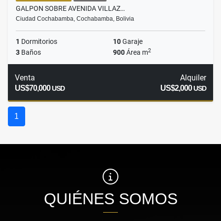
GALPON SOBRE AVENIDA VILLAZ…
Ciudad Cochabamba, Cochabamba, Bolivia
1
Dormitorios
10
Garaje
2
3
Baños
900
Área m
Venta
Alquiler
US$70,000
US$2,000
USD
USD
1
QUIÉNES SOMOS