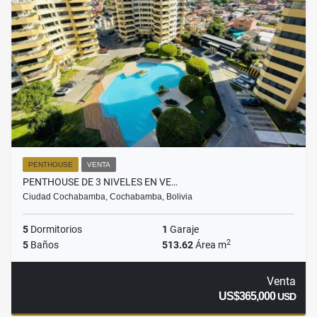
PENTHOUSE
VENTA
PENTHOUSE DE 3 NIVELES EN VE…
Ciudad Cochabamba, Cochabamba, Bolivia
5
Dormitorios
1
Garaje
2
5
Baños
513.62
Área m
Venta
US$365,000
USD