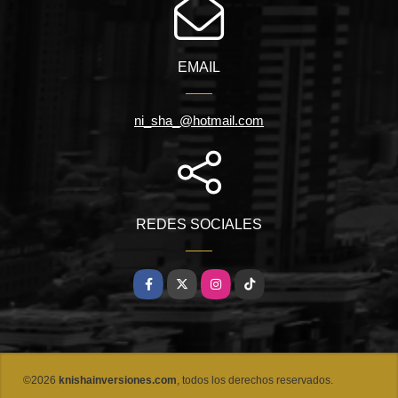
EMAIL
ni_sha_@hotmail.com
REDES SOCIALES
Facebook
X
Instagram
TikTok
©2026
knishainversiones.com
, todos los derechos reservados.